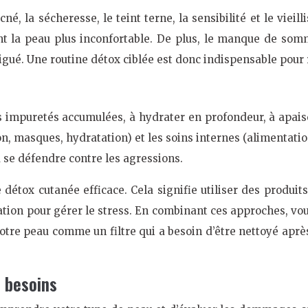
né, la sécheresse, le teint terne, la sensibilité et le vie
nt la peau plus inconfortable. De plus, le manque de somme
igué. Une routine détox ciblée est donc indispensable pour r
s impuretés accumulées, à hydrater en profondeur, à apaiser
, masques, hydratation) et les soins internes (alimentation, 
à se défendre contre les agressions.
étox cutanée efficace. Cela signifie utiliser des produit
tion pour gérer le stress. En combinant ces approches, vou
otre peau comme un filtre qui a besoin d’être nettoyé aprè
 besoins