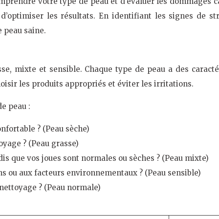
omprendre votre type de peau et d’évaluer les dommages ca
d’optimiser les résultats. En identifiant les signes de st
e peau saine.
sse, mixte et sensible. Chaque type de peau a des caractér
sir les produits appropriés et éviter les irritations.
de peau :
onfortable ? (Peau sèche)
toyage ? (Peau grasse)
ndis que vos joues sont normales ou sèches ? (Peau mixte)
ins ou aux facteurs environnementaux ? (Peau sensible)
e nettoyage ? (Peau normale)